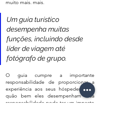
muito mais. mais
. 
Um guia turístico 
desempenha muitas 
funções, incluindo desde 
líder de viagem até 
fotógrafo de grupo. 
O guia cumpre a importante 
responsabilidade de proporcionar a 
experiência aos seus hóspedes, e o 
quão bem eles desempenham essa 
responsabilidade pode ter um impacto 
significativo no seu negócio de 
viagens. Por exemplo:
Impacto na experiência dos 
viajantes:
 Os seus guias turísticos 
podem fazer a diferença na 