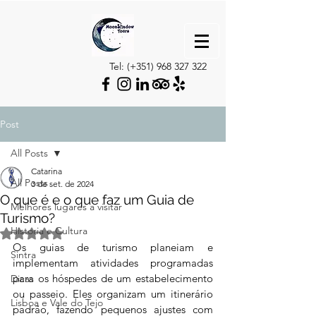
Tel: (+351)
968 327 322
Post
All Posts
Catarina
All Posts
3 de set. de 2024
O que é e o que faz um Guia de
Melhores lugares a visitar
Turismo?
Historia e Cultura
Avaliado com NaN de 5 estrelas.
Os guias de turismo planeiam e 
Sintra
implementam atividades programadas 
para os hóspedes de um estabelecimento 
Dicas
ou passeio. Eles organizam um itinerário 
Lisboa e Vale do Tejo
padrão, fazendo pequenos ajustes com 