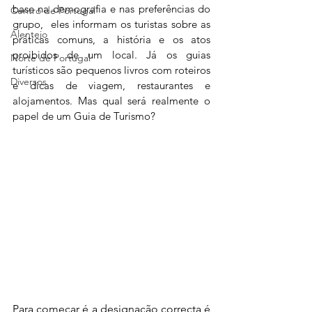
base na demografia e nas preferências do 
Centro de Portugal
grupo,  eles informam os turistas sobre as 
Alentejo
práticas comuns, a história e os atos 
proibidos de um local. Já os guias 
Norte de Portugal
turísticos são pequenos livros com roteiros 
Diversos
e dicas de viagem, restaurantes e 
alojamentos. Mas qual será realmente o 
papel de um Guia de Turismo?
Para começar é a designação correcta é 