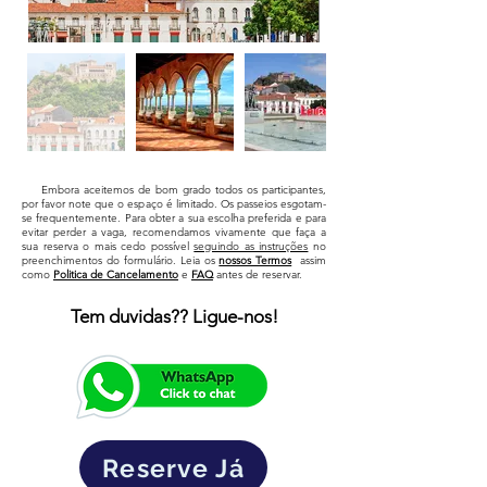
Embora aceitemos de bom grado todos os participantes,
por favor note que o espaço é limitado. Os passeios esgotam-
se frequentemente. Para obter a sua escolha preferida e para
evitar perder a vaga, recomendamos vivamente que faça a
sua reserva o mais cedo possível
seguindo as instruções
no
preenchimentos do formulário. Leia os
nossos Termos
assim
como
Politica de Cancelamento
e
FAQ
antes de reservar.
Tem duvidas?? Ligue-nos!
Reserve Já