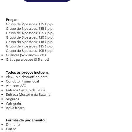
Preços
Grupo de 2 pessoas: 175 € p.p.
Grupo de 3 pessoas: 135 € p.p.
Grupo de 4 pessoas: 125 € p.p.
Grupo de 5 pessoas: 120 € p.p.
Grupo de 6 pessoas: 118 € p.p.
Grupo de 7 pessoas: 115 € p.p.
Grupo de 8 pessoas: 105
€ p.p.
​C
rianças (6-12 anos) - 80 €
G
rátis para bebés (0-5 anos)
Todos os preços incluem:
Pick-up e drop-off no hotel
Condutor / guia local
Van com A/C
​Entrada Castelo de Leiria
Entrada Mosteiro da Batalha
Seguros
Wifi grátis
Água fresca
Formas de pagamento:
Dinheiro
Cartão