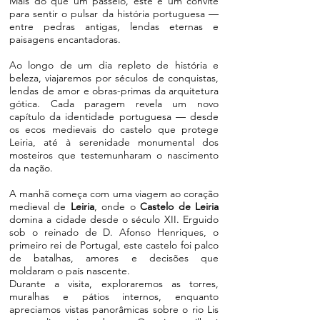
Mais do que um passeio, este é um convite
para sentir o pulsar da história portuguesa —
entre pedras antigas, lendas eternas e
paisagens encantadoras.
​Ao longo de um dia repleto de história e
beleza, viajaremos por séculos de conquistas,
lendas de amor e obras-primas da arquitetura
gótica. Cada paragem revela um novo
capítulo da identidade portuguesa — desde
os ecos medievais do castelo que protege
Leiria, até à serenidade monumental dos
mosteiros que testemunharam o nascimento
da nação.
A manhã começa com uma viagem ao coração
medieval de
Leiria
, onde o
Castelo de Leiria
domina a cidade desde o século XII. Erguido
sob o reinado de D. Afonso Henriques, o
primeiro rei de Portugal, este castelo foi palco
de batalhas, amores e decisões que
moldaram o país nascente.
Durante a visita, exploraremos as torres,
muralhas e pátios internos, enquanto
apreciamos vistas panorâmicas sobre o rio Lis