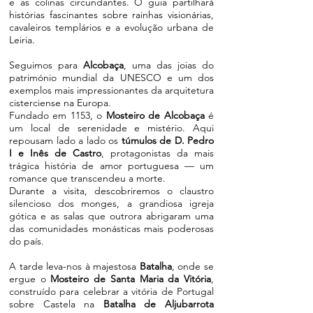
e as colinas circundantes. O guia partilhará
histórias fascinantes sobre rainhas visionárias,
cavaleiros templários e a evolução urbana de
Leiria.
Seguimos para
Alcobaça
, uma das joias do
património mundial da UNESCO e um dos
exemplos mais impressionantes da arquitetura
cisterciense na Europa.
Fundado em 1153, o
Mosteiro de Alcobaça
é
um local de serenidade e mistério. Aqui
repousam lado a lado os
túmulos de D. Pedro
I e Inês de Castro
, protagonistas da mais
trágica história de amor portuguesa — um
romance que transcendeu a morte.
Durante a visita, descobriremos o claustro
silencioso dos monges, a grandiosa igreja
gótica e as salas que outrora abrigaram uma
das comunidades monásticas mais poderosas
do país.
A tarde leva-nos à majestosa
Batalha
, onde se
ergue o
Mosteiro de Santa Maria da Vitória
,
construído para celebrar a vitória de Portugal
sobre Castela na
Batalha de Aljubarrota