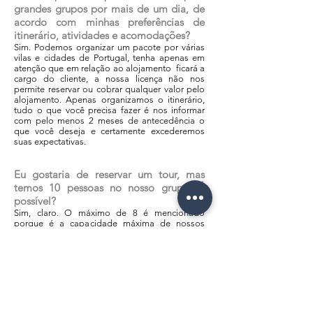
grandes grupos por mais de um dia, de
acordo com minhas preferências de
itinerário, atividades e acomodações?
Sim. Podemos organizar um pacote por várias
vilas e cidades de Portugal, tenha apenas em
atenção que em relação ao alojamento ficará a
cargo do cliente, a nossa licença não nos
permite reservar ou cobrar qualquer valor pelo
alojamento. Apenas organizamos o itinerário,
tudo o que você precisa fazer é nos informar
com pelo menos 2 meses de antecedência o
que você deseja e certamente excederemos
suas expectativas.
Eu gostaria de reservar um tour, mas
temos 10 pessoas no nosso grupo. É
possível?
Sim, claro. O máximo de 8 é mencionado
porque é a capacidade máxima de nossos
veículos. Nesses casos, e para garantir o
máximo conforto e atenção, usaremos 2 vans.
Envie-nos um e-mail com as suas necessidades
e enviaremos os nossos preços.
Qual a idade mínima para participar de
um tour?