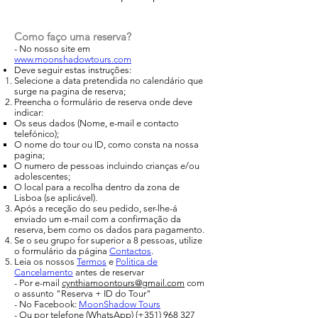
Como faço uma reserva?
- No nosso site em
www.moonshadowtours.com
Deve seguir estas instruções:
Selecione a data pretendida no calendário que
surge na pagina de reserva;
Preencha o formulário de reserva onde deve
indicar:
Os seus dados (Nome, e-mail e contacto
telefónico);
O nome do tour ou ID, como consta na nossa
pagina;
O numero de pessoas incluindo crianças e/ou
adolescentes;
O local para a recolha dentro da zona de
Lisboa (se aplicável).
Após a receção do seu pedido, ser-lhe-á
enviado um e-mail com a confirmação da
reserva, bem como os dados para pagamento.
Se o seu grupo for superior a 8 pessoas, utilize
o formulário da página
Contactos
.
Leia os nossos
Termos
e
Politica de
Cancelamento
antes de reservar​
- Por e-mail
cynthiamoontours@gmail.com
com
o assunto "Reserva + ID do Tour"
- No Facebook:
MoonShadow Tours
- Ou por telefone (WhatsApp) (+351)
968 327