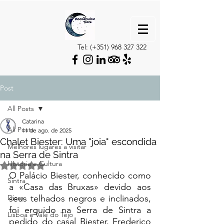
Tel: (+351)
968 327 322
Post
All Posts
Catarina
All Posts
11 de ago. de 2025
Chalet Biester: Uma "joia" escondida
Melhores lugares a visitar
na Serra de Sintra
Historia e Cultura
Avaliado com NaN de 5 estrelas.
O Palácio Biester, conhecido como 
Sintra
a «Casa das Bruxas» devido aos 
Dicas
seus telhados negros e inclinados, 
foi erguido na Serra de Sintra a 
Lisboa e Vale do Tejo
pedido do casal Biester, Frederico 