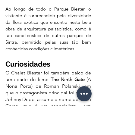
Ao longo de todo o Parque Biester, o 
visitante é surpreendido pela diversidade 
da flora exótica que encontra nesta bela 
obra de arquitetura paisagística, como é 
tão característico de outros parques de 
Sintra, permitido pelas suas tão bem 
conhecidas condições climatéricas.
Curiosidades
O Chalet Biester foi também palco de 
uma parte do filme 
The Ninth Gate
 (A 
Nona Porta) de Roman Polanski, em 
que o protagonista principal foi o actor 
Johnny Depp, assume o nome de Dean 
Corso, que é um especialista - um 
pouco ganancioso - de livros raros, e 
que a mando de um milionário (Boris 
Balkan) é mandatado para encontrar 
três cópias de Os Nove Portais para o 