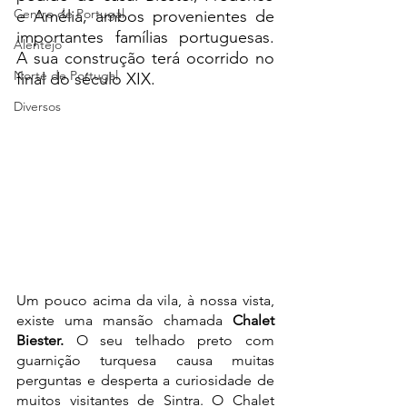
Centro de Portugal
e Amélia, ambos provenientes de 
importantes famílias portuguesas. 
Alentejo
A sua construção terá ocorrido no 
Norte de Portugal
final do século XIX.
Diversos
Um pouco acima da vila, à nossa vista, 
existe uma mansão chamada 
Chalet 
Biester.
 O seu telhado preto com 
guarnição turquesa causa muitas 
perguntas e desperta a curiosidade de 
muitos visitantes de Sintra. O Chalet 