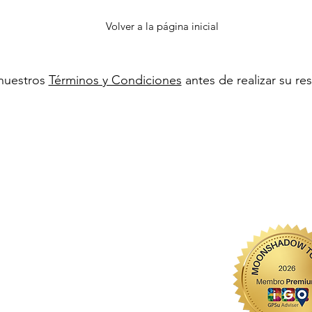
Volver a la página inicial
nuestros
Términos y Condiciones
antes de realizar su res
Recorridos de medio día
Contactos
Sintra
Sintra
Lisboa
Telf: (+351) 968 327 32
Fátima (Santuário)
Antes de reservar
FA
Q
Politica de Privacidad
Politica de Cancelameinto