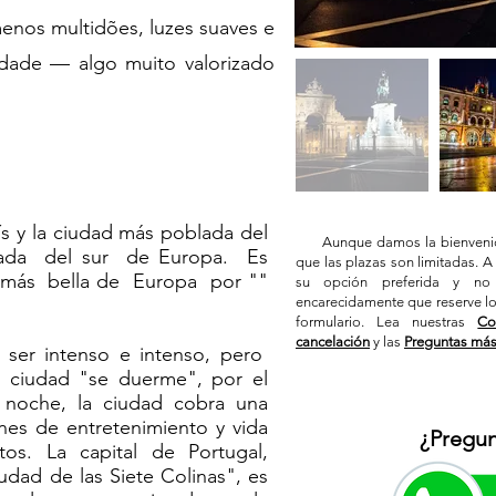
menos multidões, luzes suaves e
idade — algo muito valorizado
aís y la ciudad más poblada del
Aunque damos la bienvenida
itada del sur de Europa. Es
que las plazas son limitadas. 
 más bella de Europa por ""
su opción preferida y no
encarecidamente que reserve l
formulario. Lea nuestras
Co
cancelación
y las
Preguntas más
 ser intenso e intenso, pero
 ciudad "se duerme", por el
a noche, la ciudad cobra una
nes de entretenimiento y vida
¿Pregun
os. La capital de Portugal,
dad de las Siete Colinas", es