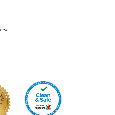
erva.
2