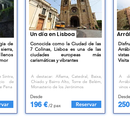
Un día en Lisboa
Arrá
gia de
Conocida como la Ciudad de las
Disfr
sierra,
7 Colinas, Lisboa es una de las
Arráb
llenos
ciudades europeas más
vista
amor
carismáticas y vibrantes
Visit
 Sintra,
A destacar: Alfama, Catedral, Baixa,
A de
acio de
Chiado y Bairro Alto, Torre de Belém,
Arráb
de Pena
Monasterio de los Jerónimos
vinos 
Desde
Desd
196 €
250
rvar
Reservar
/2 pax