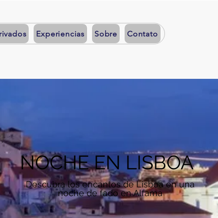
rivados
Experiencias
Sobre
Contato
Nuestro Blo
NOCHE EN LISBOA
Descubra los encantos de Lisboa en una
noche de fado en Alfama