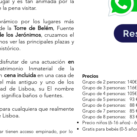
ugal y es tan animada por la
a pena visitar.
orámico por los lugares más
sde la
Torre de Belém
, Fuente
Re
de los Jerónimos
, cruzamos el
s ver las principales plazas y
istórico.
disfrutar de una actuación
en
atrimonio Inmaterial de la
on
cena incluida
en una casa de
Precios
 el más antiguo y uno de los
Grupo de 2 personas: 140€
Grupo de 3 personas: 116€
udad de Lisboa, su El nombre
Grupo de 4 personas: 105€
 significa baños o fuentes.
Grupo de 5 personas: 93 
Grupo de 6 personas: 88 
 para cualquiera que realmente
Grupo de 7 personas: 85 
e Lisboa.
Grupo de 8 personas: 83 
Precio niños (6-16 años) - 
Gratis para bebés (0-5 año
tar tienen acceso empinado, por lo