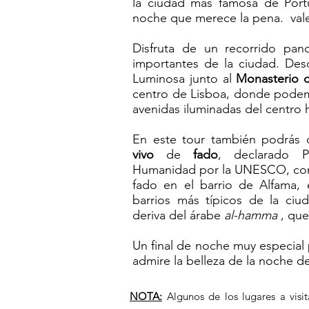
la ciudad más famosa de Port
noche que merece la pena. vale l
Disfruta de un recorrido pan
importantes de la ciudad. De
Luminosa junto al
Monasterio 
centro de Lisboa, donde podemo
avenidas iluminadas del centro h
En este tour también podrás 
vivo
de
fado
, declarado P
Humanidad por la UNESCO, c
fado en el barrio de Alfama,
barrios más típicos de la ci
deriva del árabe
al-hamma
, que
Un final de noche muy especial
admire la belleza de la noche d
NOTA:
Algunos de los lugares a visi