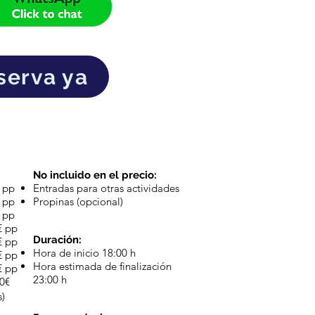
serva ya
No incluido en el precio:​
 pp
Entradas para otras actividades
 pp
Propinas (opcional)
 pp
€ pp
Duración:
€ pp
Hora de inicio 18:00 h
€ pp
Hora estimada de finalización
€ pp
23:00 h
60€
s)