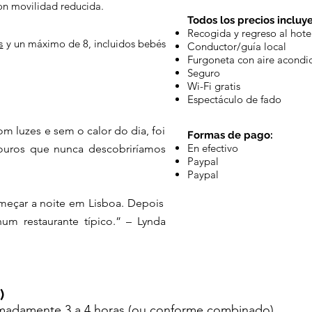
on movilidad reducida.
Todos los precios incluy
Recogida y regreso al hote
s
y un máximo de 8, incluidos bebés
Conductor/guía local
Furgoneta con aire acondi
Seguro
Wi-Fi gratis
Espectáculo de fado
com luzes e sem o calor do dia, foi
Formas de pago:
En efectivo
ouros que nunca descobriríamos
Paypal
Paypal
começar a noite em Lisboa. Depois
num restaurante típico.” – Lynda
)
adamente 3 a 4 horas (ou conforme combinado).