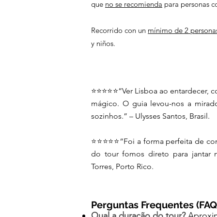
que
no se recomienda
para personas c
Recorrido con un
mínimo de 2 persona
y niños.
⭐️⭐️⭐️⭐️⭐️“Ver Lisboa ao entardecer, 
mágico. O guia levou-nos a mirad
sozinhos.” – Ulysses Santos, Brasil.
⭐️⭐️⭐️⭐️⭐️“Foi a forma perfeita de 
do tour fomos direto para jantar 
Torres, Porto Rico.
Perguntas Frequentes (FAQ
Qual a duração do tour?
Aproxim