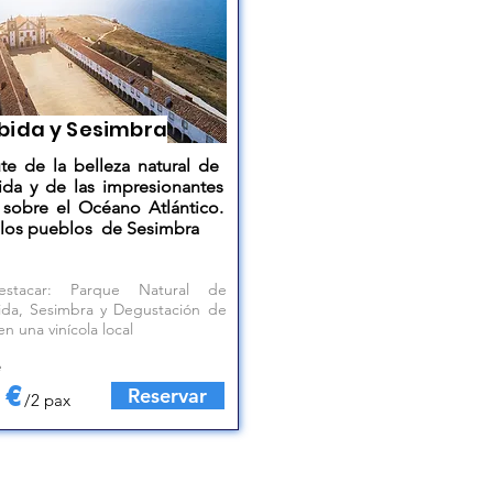
bida y Sesimbra
ute de la belleza natural de
ida y de las impresionantes
s sobre el Océano Atlántico.
a los pueblos de Sesimbra
stacar: Parque Natural de
ida, Sesimbra y Degustación de
en una vinícola local
e
 €
Reservar
/2 pax