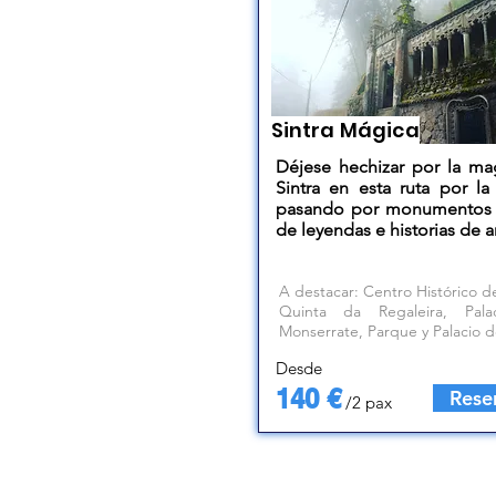
Sintra Mágica
Déjese hechizar por la ma
Sintra en esta ruta por la 
pasando por monumentos 
de leyendas e historias de 
A destacar: Centro Histórico de
Quinta da Regaleira, Pal
Monserrate, Parque y Palacio 
Desde
140 €
Rese
/2 pax