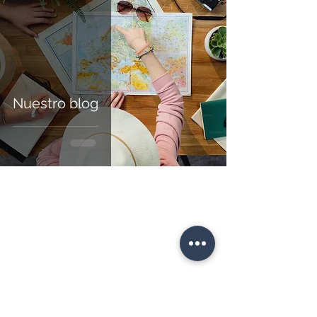
Nuestro blog
Recorridos de un día
Recorridos de medio
Sintra
día
Sintra & Cascais
Sintra
Queluz
Lisboa
Lisboa
Fátima (Santuário)