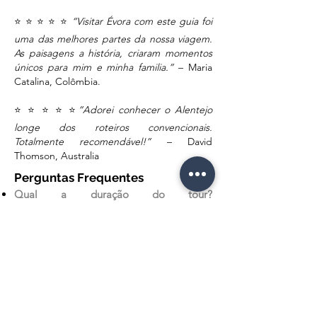
⭐️ ⭐️ ⭐️ ⭐️ ⭐️
“Visitar Évora com este guia foi
uma das melhores partes da nossa viagem.
As paisagens a história, criaram momentos
únicos para mim e minha familia.”
– Maria
Catalina, Colômbia.
⭐️ ⭐️ ⭐️ ⭐️ ⭐️
“Adorei conhecer o Alentejo
longe dos roteiros convencionais.
Totalmente recomendável!”
– David
Thomson, Australia
Perguntas Frequentes
Qual a duração do tour?
Aproximadamente 8 a 10 horas,
dependendo da duração de cada
paragem.
É adequado para crianças?
Sim. Podemos
adaptar o ritmo e incluir atividades
adequadas a crianças.
Posso alterar o ponto de partida ou fazer