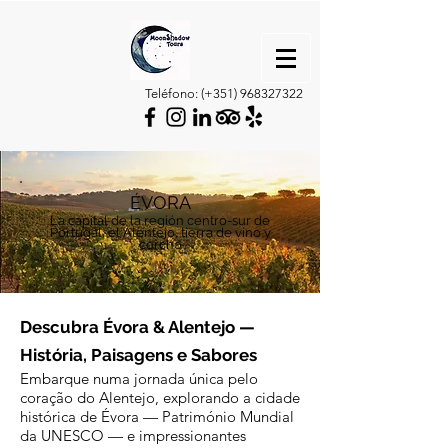
Teléfono: (+351)
968327322
ÉVORA
La capital de la región centro-sur de
Portugal, el Alentejo, tierra de vino y
corcho
Descubra Évora & Alentejo —
História, Paisagens e Sabores
Embarque numa jornada única pelo
coração do Alentejo, explorando a cidade
histórica de Évora — Património Mundial
da UNESCO — e impressionantes