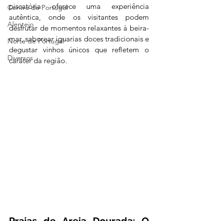
piscatória oferece uma experiência 
Centro de Portugal
autêntica, onde os visitantes podem 
Alentejo
desfrutar de momentos relaxantes à beira-
mar, saborear iguarias doces tradicionais e 
Norte de Portugal
degustar vinhos únicos que refletem o 
Diversos
caráter da região.