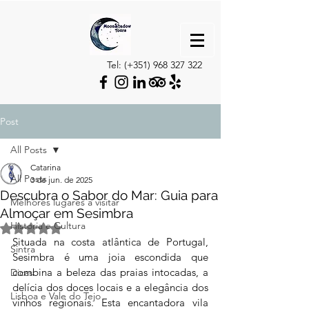
Tel: (+351)
968 327 322
Post
All Posts
Catarina
All Posts
3 de jun. de 2025
Descubra o Sabor do Mar: Guia para
Melhores lugares a visitar
Almoçar em Sesimbra
Historia e Cultura
Avaliado com NaN de 5 estrelas.
Situada na costa atlântica de Portugal, 
Sintra
Sesimbra é uma joia escondida que 
combina a beleza das praias intocadas, a 
Dicas
delícia dos doces locais e a elegância dos 
Lisboa e Vale do Tejo
vinhos regionais. Esta encantadora vila 