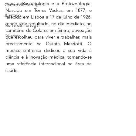
para a Bacteriologia e a Protozoologia. 
Centro de Portugal
Nascido em Torres Vedras, em 1877, e 
Alentejo
falecido em Lisboa a 17 de julho de 1926
, 
tendo sido sepultado, no dia imediato, no 
Norte de Portugal
cemitério de Colares em Sintra, povoação 
Diversos
que escolheu para viver e trabalhar, mais 
precisamente na Quinta Mazziotti. O 
médico sintrense
 dedicou a sua vida à 
ciência e à inovação médica, tornando-se 
uma referência internacional na área da 
saúde.