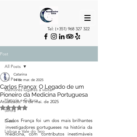
Tel: (+351)
968 327 322
Post
All Posts
Catarina
All Posts
14 de mar. de 2025
Carlos França: O Legado de um
Melhores lugares a visitar
Pioneiro da Medicina Portuguesa
Historia e Cultura
Atualizado:
18 de mai. de 2025
Avaliado com NaN de 5 estrelas.
Sintra
Carlos França foi um dos mais brilhantes 
Dicas
investigadores portugueses na história da 
Lisboa e Vale do Tejo
medicina, com contributos inestimáveis 