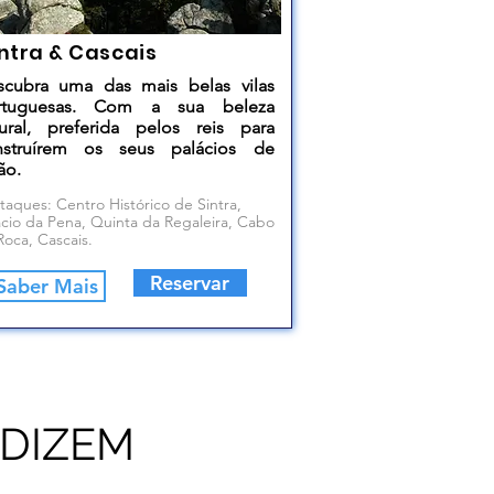
ntra & Cascais
scubra uma das mais belas vilas
rtuguesas. Com a sua beleza
ural, preferida pelos reis para
nstruírem os seus palácios de
ão.
taques: Centro Histórico de Sintra,
ácio da Pena, Quinta da Regaleira, Cabo
Roca, Cascais.
Reservar
Saber Mais
 DIZEM