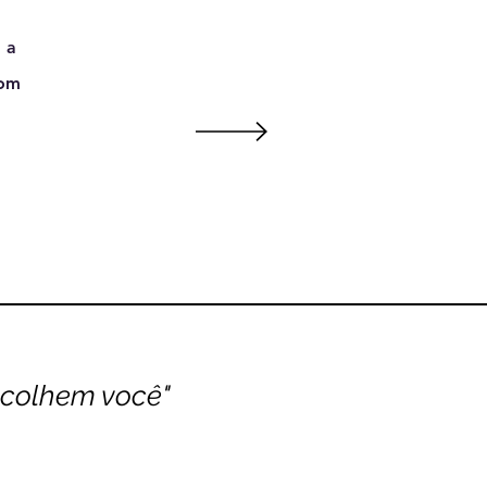
 a
com
scolhem você"