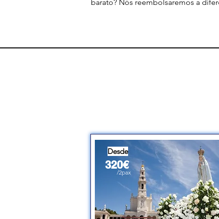
barato? Nós reembolsaremos a difer
Desde
320€
/2pax