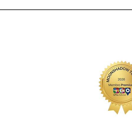
Tours de meio dia
Contactos
Sintra
Sintra
Lisboa
Telf: (+351) 968 327 32
Fátima (Santuário)
Antes de reservar
FA
Q
Politica de Privacidade​
Politica de Cancelamento
Termos & Condições