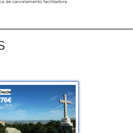
ca de cancelamento facilitadora.
S
Desde
276€
/2pax