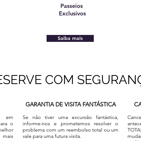
Passeios
Exclusivos
Saiba mais
ESERVE COM SEGURAN
GARANTIA DE VISITA FANTÁSTICA
C
te
em
Se não tiver uma excursão fantástica,
Can
pa
ra o
informe-nos e prometemos resolver o
antec
elhor
problema com um reembolso total ou um
TOTA
u mais
vale para uma futura
visita.
mudar