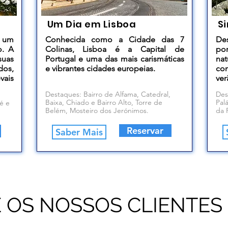
s
Um Dia em Lisboa
Si
, um
Conhecida como a Cidade das 7
De
o. A
Colinas, Lisboa é a Capital de
po
suas
Portugal e uma das mais carismáticas
nat
dos,
e vibrantes cidades europeias.
co
vais
ver
Destaques: Bairro de Alfama, Catedral,
Des
Baixa, Chiado e Bairro Alto, Torre de
Pal
é e
Belém, Mosteiro dos Jerónimos.
da 
Reservar
Saber Mais
 OS NOSSOS CLIENTES