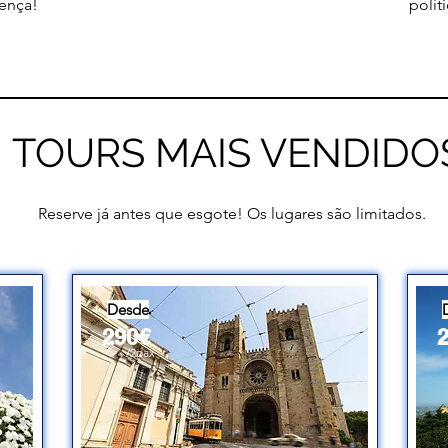
ença!
políti
TOURS MAIS VENDIDO
Reserve já antes que esgote! Os lugares são limitados.
Desde
290€
/2pax